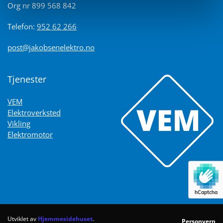
Org nr 899 568 842
Telefon:
952 62 266
post@jakobsenelektro.no
Tjenester
VEM
Elektroverksted
Vikling
Elektromotor
hCaptcha
Utviklet av
Hjemmesidehuset
.
Personvern