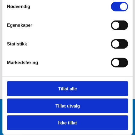
Samtykkevalg
Nødvendig
Egenskaper
Statistikk
Markedsføring
Tillat alle
Tillat utvalg
Jakobsen Elektroverksted AS
Ikke tillat
Resset 10, 9303 Silsand