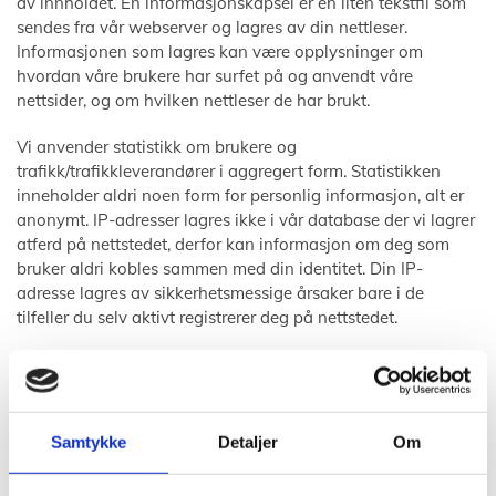
av innholdet. En informasjonskapsel er en liten tekstfil som
sendes fra vår webserver og lagres av din nettleser.
Informasjonen som lagres kan være opplysninger om
hvordan våre brukere har surfet på og anvendt våre
nettsider, og om hvilken nettleser de har brukt.
Vi anvender statistikk om brukere og
trafikk/trafikkleverandører i aggregert form. Statistikken
inneholder aldri noen form for personlig informasjon, alt er
anonymt. IP-adresser lagres ikke i vår database der vi lagrer
atferd på nettstedet, derfor kan informasjon om deg som
bruker aldri kobles sammen med din identitet. Din IP-
adresse lagres av sikkerhetsmessige årsaker bare i de
tilfeller du selv aktivt registrerer deg på nettstedet.
Formål:
Utvikle og forbedre nettstedet gjennom å forstå
hvordan det anvendes.
Samtykke
Detaljer
Om
Beregne og rapportere brukerantall og trafikk.