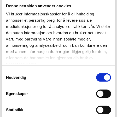
Denne nettsiden anvender cookies
Gjøre det lettere for deg å navigere på nettstedet.
Vi bruker informasjonskapsler for å gi innhold og
Gjøre det mulig for systemet å kjenne igjen faste
annonser et personlig preg, for å levere sosiale
brukere for å kunne tilpasse tjenestene.
mediefunksjoner og for å analysere trafikken vår. Vi deler
dessuten informasjon om hvordan du bruker nettstedet
Iblant anvender vi tredjepartsinformasjonskapsler fra
vårt, med partnerne våre innen sosiale medier,
andre firma for å gjøre markedsundersøkelser og
annonsering og analysearbeid, som kan kombinere den
trafikkmålinger, og for å forbedre funksjonaliteten på
med annen informasjon du har gjort tilgjengelig for dem,
nettstedet.
eller som de har samlet inn gjennom din bruk av
tjenestene deres.
Slik forhindrer du at informasjonskapsler lagres
Samtykkevalg
Du kan slette informasjonskapsler fra din harddisk når som
Nødvendig
helst, men dette gjør at dine personlige innstillinger
forsvinner. Du kan også endre innstillingene i din nettleser
Egenskaper
slik at den ikke tillater at informasjonskapsler lagres på din
harddisk. Dette gir imidlertid dårligere funksjonalitet på
visse websider, kan forhindre tilgang til medlemssider og
Statistikk
gjøre at deler av innhold og enkelte funksjoner ikke blir